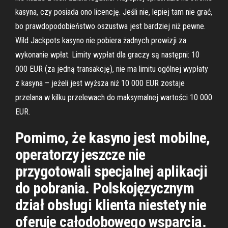
kasyna, czy posiada ono licencję. Jeśli nie, lepiej tam nie grać,
bo prawdopodobieństwo oszustwa jest bardziej niż pewne.
Wild Jackpots kasyno nie pobiera żadnych prowizji za
wykonanie wpłat. Limity wypłat dla graczy są następni: 10
000 EUR (za jedną transakcję), nie ma limitu ogólnej wypłaty
z kasyna – jeżeli jest wyższa niż 10 000 EUR zostaje
przelana w kilku przelewach do maksymalnej wartości 10 000
EUR.
Pomimo, że kasyno jest mobilne,
operatorzy jeszcze nie
przygotowali specjalnej aplikacji
do pobrania. Polskojęzycznym
dział obsługi klienta niestety nie
oferuje całodobowego wsparcia.