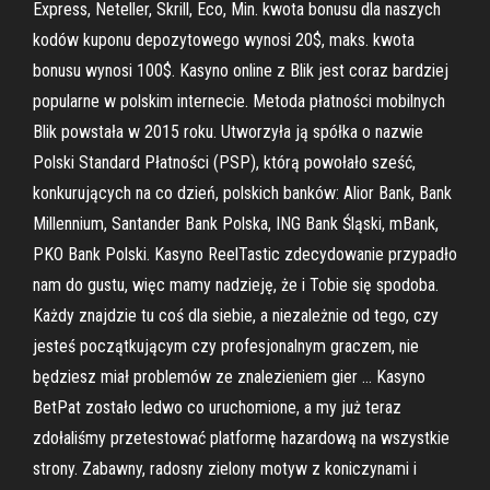
Express, Neteller, Skrill, Eco, Min. kwota bonusu dla naszych
kodów kuponu depozytowego wynosi 20$, maks. kwota
bonusu wynosi 100$. Kasyno online z Blik jest coraz bardziej
popularne w polskim internecie. Metoda płatności mobilnych
Blik powstała w 2015 roku. Utworzyła ją spółka o nazwie
Polski Standard Płatności (PSP), którą powołało sześć,
konkurujących na co dzień, polskich banków: Alior Bank, Bank
Millennium, Santander Bank Polska, ING Bank Śląski, mBank,
PKO Bank Polski. Kasyno ReelTastic zdecydowanie przypadło
nam do gustu, więc mamy nadzieję, że i Tobie się spodoba.
Każdy znajdzie tu coś dla siebie, a niezależnie od tego, czy
jesteś początkującym czy profesjonalnym graczem, nie
będziesz miał problemów ze znalezieniem gier … Kasyno
BetPat zostało ledwo co uruchomione, a my już teraz
zdołaliśmy przetestować platformę hazardową na wszystkie
strony. Zabawny, radosny zielony motyw z koniczynami i