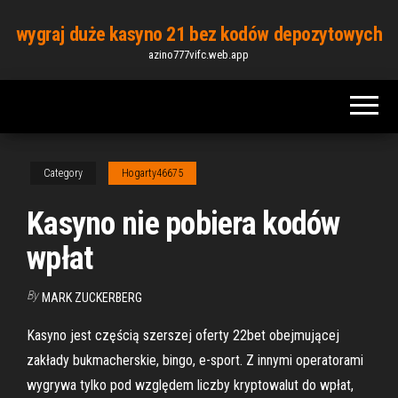
Skip
wygraj duże kasyno 21 bez kodów depozytowych
to
azino777vifc.web.app
the
content
Category
Hogarty46675
Kasyno nie pobiera kodów
wpłat
By
MARK ZUCKERBERG
Kasyno jest częścią szerszej oferty 22bet obejmującej
zakłady bukmacherskie, bingo, e-sport. Z innymi operatorami
wygrywa tylko pod względem liczby kryptowalut do wpłat,