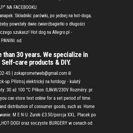
U?" NA FACEBOOKU:
anapek. Składniki: parówki, po jednej na hot-doga;
 żeby powstały dwie ćwierćbagietki o długości
 czego szukasz! Hot dog na Allegro.pl -
 PANINI. od.
 than 30 years. We specialize in
 Self-care products & DIY.
02-45 | zokaprometweb@gmail.com ili
k-up Přístroj elektrický na hotdogy - kulatý
oty: 30 až 100 °C Příkon: 0,8kW/230V Rozměry: pr.
 can store text online for a set period of time.
 and distribution of consumer goods, such as: Home
wanie. M E N U: Zurek-£3.50/porcja XXL. Placek po
NKI,HOT-DOGI oraz soczyste BURGERY w cenach od