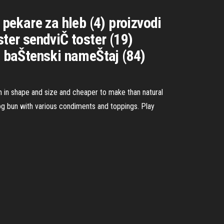
 pekare za hleb (4) proizvodi
ster sendviČ toster (19)
3) baŠtenski nameŠtaj (84)
rm in shape and size and cheaper to make than natural
og bun with various condiments and toppings. Play