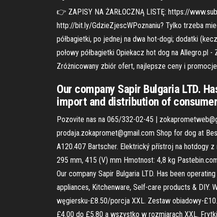
👉 ZAPISY NA ŻARŁOCZNĄ LISTĘ: https://www.su
http://bit.ly/GdzieZjescWPoznaniu? Tylko trzeba mieć 
półbagietki, po jednej na dwa hot-dogi; dodatki (ke
połowy półbagietki Opiekacz hot dog na Allegro.pl - 
Zróżnicowany zbiór ofert, najlepsze ceny i promocje
Our company Sapir Bulgaria LTD. Has
import and distribution of consume
Pozovite nas na 065/332-02-45 | zokaprometweb@gm
prodaja.zokapromet@gmail.com Shop for dog at Best Bu
A120.407 Bartscher. Elektrický přístroj na hotdogy 
295 mm, 415 (V) mm Hmotnost: 4,8 kg Pastebin.com is
Our company Sapir Bulgaria LTD. Has been operating 
appliances, Kitchenware, Self-care products & DIY
węgiersku-£8.50/porcja XXL. Zestaw obiadowy-£10
£4.00 do £5.80 a wszystko w rozmiarach XXL. Frytk