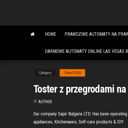
Skip
to
the
content
HOME
PRAWDZIWE AUTOMATY NA PRAW
DARMOWE AUTOMATY ONLINE LAS VEGAS BE
Category
Chars57053
Toster z przegrodami na
By
AUTHOR
Our company Sapir Bulgaria LTD. Has been operating 
appliances, Kitchenware, Self-care products & DIY.