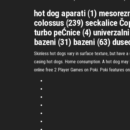
hot dog aparati (1) mesorezni
colossus (239) seckalice Čop
turbo peĆnice (4) univerzaln
bazeni (31) bazeni (63) duse
Skinless hot dogs vary in surface texture, but have a
casing hot dogs. Home consumption. A hot dog may be 
online free 2 Player Games on Poki. Poki features on