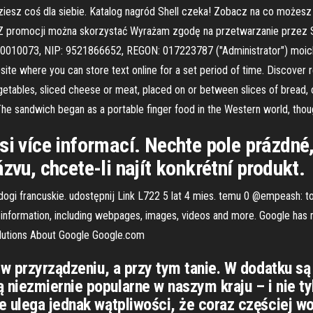
iesz coś dla siebie. Katalog nagród Shell czeka! Zobacz na co możesz
Z promocji można skorzystać Wyrażam zgodę na przetwarzanie przez St
00010073, NIP: 9521866652, REGON: 017223787 ("Administrator") moic
te where you can store text online for a set period of time. Discover re
vegetables, sliced cheese or meat, placed on or between slices of bread,
 The sandwich began as a portable finger food in the Western world, th
si více informací. Nechte pole prázdné,
zvu, chcete-li najít konkrétní produkt.
gi francuskie. udostępnij Link L722 5 lat 4 mies. temu 0 @empeash: to
nformation, including webpages, images, videos and more. Google has m
olutions About Google Google.com
e w przyrządzeniu, a przy tym tanie. W dodatku 
niezmiernie popularne w naszym kraju – i nie ty
e ulega jednak wątpliwości, że coraz częściej w