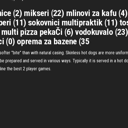
ce (2) mikseri (22) mlinovi za kafu (4)
eri (11) sokovnici multipraktik (11) to
i multi pizza pekaČi (6) vodokuvalo (2
ci (0) oprema za bazene (35
 softer "bite" than with natural casing. Skinless hot dogs are more unifo
prepared and served in various ways. Typically it is served in a hot d
line the best 2 player games.