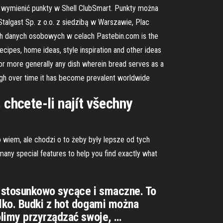
 wymienić punkty w Shell ClubSmart. Punkty można
algast Sp. z o.o. z siedzibą w Warszawie, Plac
h danych osobowych w celach Pastebin.com is the
cipes, home ideas, style inspiration and other ideas
 or more generally any dish wherein bread serves as a
ough over time it has become prevalent worldwide
 chcete-li najít všechny
 wiem, ale chodzi o to żeby były lepsze od tych
any special features to help you find exactly what
są stosunkowo sycące i smaczne. To
lko. Budki z hot dogami można
olimy przyrządzać swoje, …