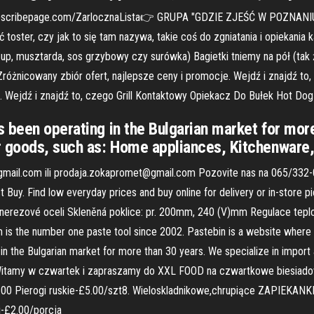
bscribepage.com/ZarlocznaLista👉 GRUPA "GDZIE ZJEŚĆ W POZNANI
toster, czy jak to się tam nazywa, takie coś do zgniatania i opiekania k
czup, musztarda, sos grzybowy czy surówka) Bagietki tniemy na pół (tak
Zróżnicowany zbiór ofert, najlepsze ceny i promocje. Wejdź i znajdź to,
. Wejdź i znajdź to, czego Grill Kontaktowy Opiekacz Do Bułek Hot Dog
 been operating in the Bulgarian market for more
r goods, such as: Home appliances, Kitchenware,
ail.com ili prodaja.zokapromet@gmail.com Pozovite nas na 065/332-
y. Find low everyday prices and buy online for delivery or in-store pic
z nerezové oceli Skleněná poklice: pr. 200mm, 240 (V)mm Regulace tepl
 the number one paste tool since 2002. Pastebin is a website where you
in the Bulgarian market for more than 30 years. We specialize in import
. Witamy w czwartek i zapraszamy do XXL FOOD na czwartkowe biesiado
.00 Pierogi ruskie-£5.00/szt8. Wieloskladnikowe,chrupiące ZAPIEKA
i-£2.00/porcja