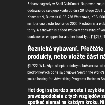
Zobacz nagrody w Shell ClubSmart. Na pewno znajdz
dodawać do swojego konta do dnia 28 lutego 2021. 
Konesera 9, Budynek O, 03-736 Warszawa,, KRS: 00
number one paste tool since 2002. Pastebin is a websi
to try. A sandwich is a food typically consisting of 
container or wrapper for another food type.[1][2][3]
Řeznické vybavení. Přečtěte 
produkty, nebo vložte část ná
@L722: W każdym sklepie z dobrymi bułkami na hot do
biedronkowych bo te są chujowe Search the world's i
you're looking for. Advertising Programs Business S
Hot dogi są bardzo proste i szybki
prawdopodobnie z tych względów są 
spotkać niemal na każdym kroku. Ni