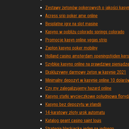
Zestawy żetonów pokerowych o jakości kasy
Acress srip poker ame online
Besplatne igre na slot masine
Kasyno w pobliżu colorado springs colorado
Promocje kasyn online vegas strip
Zapłon kasyno poker mobilny
Holland casino amsterdam openingstijden kers
Szybkie kasyno online na prawdziwe pieniądz
Ekskluzywny darmowy żeton w kasynie 2021
Minimalny depozyt w kasynie online 10 dolaró
Czy my zalegalizujemy hazard online
Kasyno statki wycieczkowe południowa floryd
Kasyno bez depozytu w irlandii
14-karatowy złoty urok automatu
Katalog geant casino saint louis
Strategia blackjacka jeden na jednego