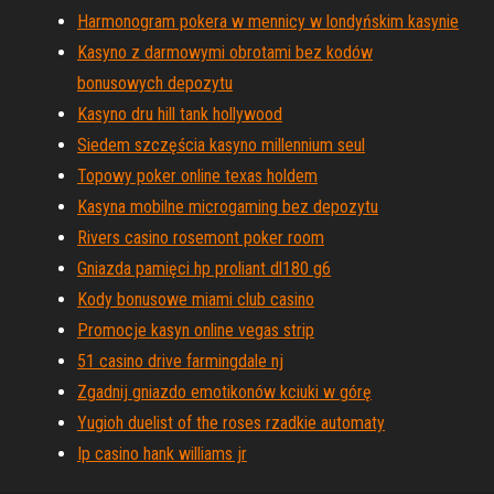
Harmonogram pokera w mennicy w londyńskim kasynie
Kasyno z darmowymi obrotami bez kodów
bonusowych depozytu
Kasyno dru hill tank hollywood
Siedem szczęścia kasyno millennium seul
Topowy poker online texas holdem
Kasyna mobilne microgaming bez depozytu
Rivers casino rosemont poker room
Gniazda pamięci hp proliant dl180 g6
Kody bonusowe miami club casino
Promocje kasyn online vegas strip
51 casino drive farmingdale nj
Zgadnij gniazdo emotikonów kciuki w górę
Yugioh duelist of the roses rzadkie automaty
Ip casino hank williams jr