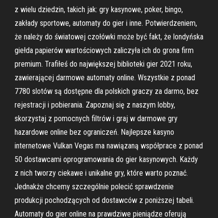
z wielu dziedzin, takich jak: gry kasynowe, poker, bingo,
zakłady sportowe, automaty do gier i inne. Potwierdzeniem,
że należy do światowej czołówki może być fakt, że londyńska
giełda papierów wartościowych zaliczyła ich do grona firm
premium. Trafiłeś do największej biblioteki gier 2021 roku,
zawierającej darmowe automaty online. Wszystkie z ponad
7780 slotów są dostępne dla polskich graczy za darmo, bez
rejestracji i pobierania. Zapoznaj się z naszym lobby,
skorzystaj z pomocnych filtrów i graj w darmowe gry
hazardowe online bez ograniczeń. Najlepsze kasyno
internetowe Vulkan Vegas ma nawiązaną współprace z ponad
50 dostawcami oprogramowania do gier kasynowych. Każdy
z nich tworzy ciekawe i unikalne gry, które warto poznać.
Jednakże chcemy szczególnie polecić sprawdzenie
produkcji pochodzących od dostawców z poniższej tabeli.
Automaty do gier online na prawdziwe pieniądze oferują