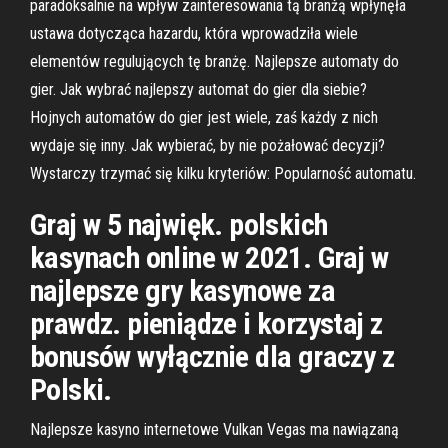
paradoksalnie na wpływ zainteresowania tą branżą wpłynęła
ustawa dotycząca hazardu, która wprowadziła wiele
elementów regulujących tę branżę. Najlepsze automaty do
gier. Jak wybrać najlepszy automat do gier dla siebie?
Hojnych automatów do gier jest wiele, zaś każdy z nich
wydaje się inny. Jak wybierać, by nie pożałować decyzji?
Wystarczy trzymać się kilku kryteriów: Popularność automatu.
Graj w 5 najwięk. polskich
kasynach online w 2021. Graj w
najlepsze gry kasynowe za
prawdz. pieniądze i korzystaj z
bonusów wyłącznie dla graczy z
Polski.
Najlepsze kasyno internetowe Vulkan Vegas ma nawiązaną