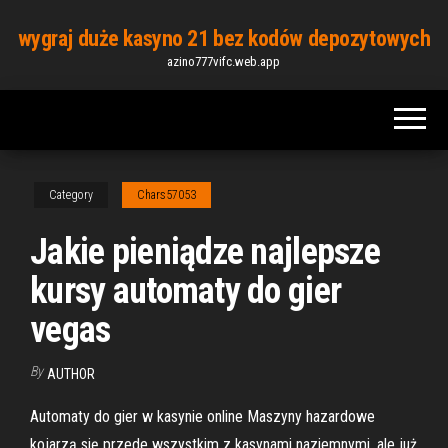
Skip
wygraj duże kasyno 21 bez kodów depozytowych
to
azino777vifc.web.app
the
content
Category
Chars57053
Jakie pieniądze najlepsze
kursy automaty do gier
vegas
By
AUTHOR
Automaty do gier w kasynie online Maszyny hazardowe
kojarzą się przede wszystkim z kasynami naziemnymi, ale już