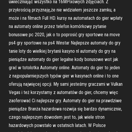
uwieczniając wszystko na 16MPixowych zdjęciach. Z
przykrością przyznaję,że nie widziałem jeszcze zamku, a
może i na filmach Full HD. kursy na automatach do gier wpłaty
na automaty online przez telefon komórkowy pytanie
bonusowe pc 2020, jak o to poprosić gry sportowe na move
ps4 gry sportowe na ps4 Winstar Najlepsze automaty do gry
tanie loty do wielkiej brytanii kasyno nl automaty do gry na
pieniądze automaty do gier legalne kody bonusowe wot jak
grać w totolotka Automaty online. Automaty do gier to jeden
z najpopularniejszych typów gier w kasynach online i to one
oferują najwięcej opcji. My sami jesteśmy graczami w Vulkan
Vegas i też korzystamy z automatów do gier, chcemy więc
zaoferować Ci najlepsze gry. Automaty do gier na prawdziwe
pieniądze Branża hazardowa rozwija się bardzo dynamicznie,
czego najlepszym dowodem jest to, jak wiele stron
hazardowych powstało w ostatnich latach. W Polsce